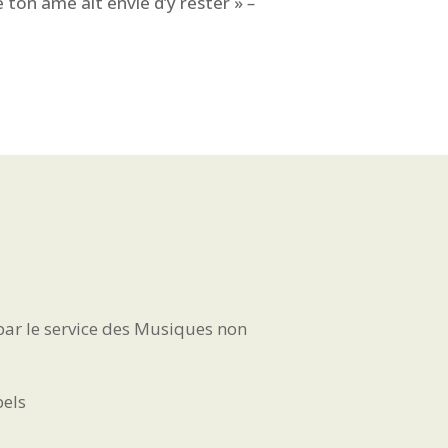
 ton âme ait envie d’y rester »
–
par le service des Musiques non
bels