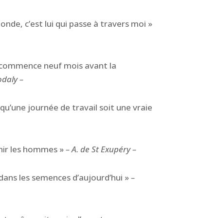
onde, c’est lui qui passe à travers moi »
t commence neuf mois avant la
odaly –
r qu’une journée de travail soit une vraie
unir les hommes »
– A. de St Exupéry –
t dans les semences d’aujourd’hui »
–