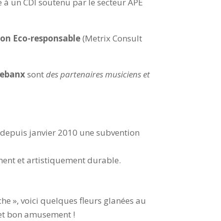
 à un CDI soutenu par le secteur APE
on Eco-responsable
(Metrix Consult
oebanx
sont
des partenaires musiciens et
 depuis janvier 2010 une subvention
nt et artistiquement durable.
he », voici quelques fleurs glanées au
 et bon amusement !