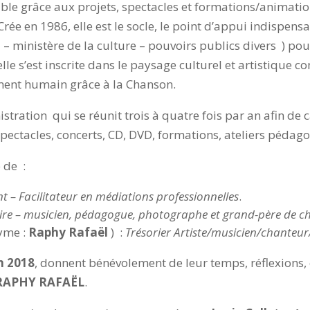
sible grâce aux projets, spectacles et formations/animati
e en 1986, elle est le socle, le point d’appui indispensab
 – ministère de la culture – pouvoirs publics divers ) pour
lle s’est inscrite dans le paysage culturel et artistique
ement humain grâce à la Chanson.
tration qui se réunit trois à quatre fois par an afin de ca
spectacles, concerts, CD, DVD, formations, ateliers péd
 de :
nt – Facilitateur en médiations professionnelles
.
ire – musicien, pédagogue, photographe et grand-père de ch
yme :
Raphy Rafaël
) :
Trésorier Artiste/musicien/chanteu
n 2018
, donnent bénévolement de leur temps, réflexions, 
RAPHY RAFAËL
.